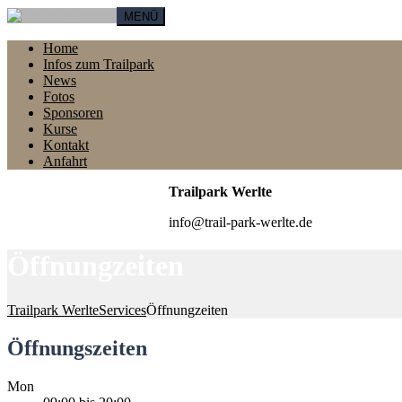
MENÜ
Home
Infos zum Trailpark
News
Fotos
Sponsoren
Kurse
Kontakt
Anfahrt
Trailpark Werlte
info@trail-park-werlte.de
Öffnungzeiten
Trailpark Werlte
Services
Öffnungzeiten
Öffnungszeiten
Mon