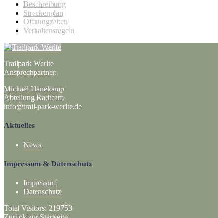
Beschreibung
Streckenplan
Öffnungzeiten
Verhaltensregeln
Trailpark Werlte
Ansprechpartner:
Michael Hanekamp
Abteilung Radteam
info@trail-park-werlte.de
Aktuelles
News
Impressum & Datenschutz
Impressum
Datenschutz
Total Visitors:
219753
Zurück zur Startseite