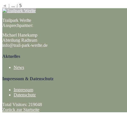
◄
1
...
4
5
Trailpark Werlte
Ansprechpartner:
Michael Hanekamp
Abteilung Radteam
info@trail-park-werlte.de
Aktuelles
News
Impressum & Datenschutz
Impressum
Datenschutz
Total Visitors:
219048
Zurück zur Startseite
·
ANFAHRT + KONTAKT
Trailpark Werlte
– SV Sparta Werlte 1912 e.V.