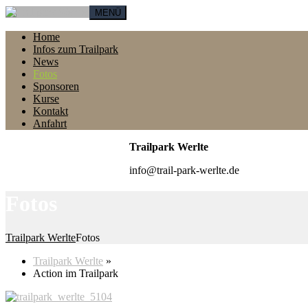
MENÜ
Home
Infos zum Trailpark
News
Fotos
Sponsoren
Kurse
Kontakt
Anfahrt
Trailpark Werlte
info@trail-park-werlte.de
Fotos
Trailpark Werlte
Fotos
Trailpark Werlte
»
Action im Trailpark