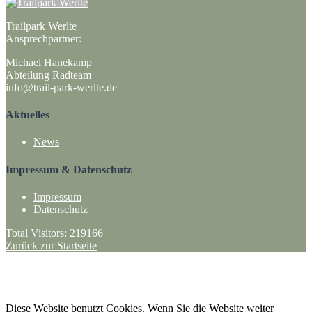
Trailpark Werlte
Ansprechpartner:
Michael Hanekamp
Abteilung Radteam
info@trail-park-werlte.de
Aktuelles
News
Impressum & Datenschutz
Impressum
Datenschutz
Total Visitors:
219166
Zurück zur Startseite
·
ANFAHRT + KONTAKT
Trailpark Werlte
– SV Sparta Werlte 1912 e.V.
© 2020 Trailpark Werlte
Diese Website benutzt Cookies. Wenn Sie die Website weiter