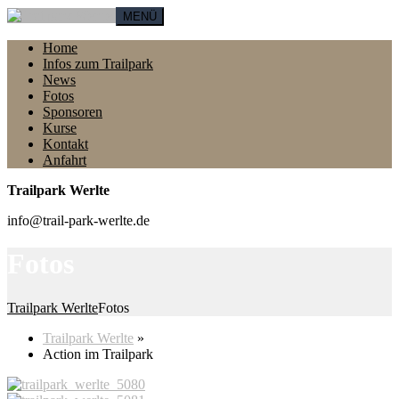
MENÜ
Home
Infos zum Trailpark
News
Fotos
Sponsoren
Kurse
Kontakt
Anfahrt
Trailpark Werlte
info@trail-park-werlte.de
Fotos
Trailpark Werlte
Fotos
Trailpark Werlte
»
Action im Trailpark