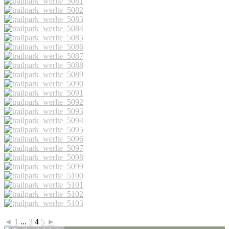
◄
1
...
3
4
5
►