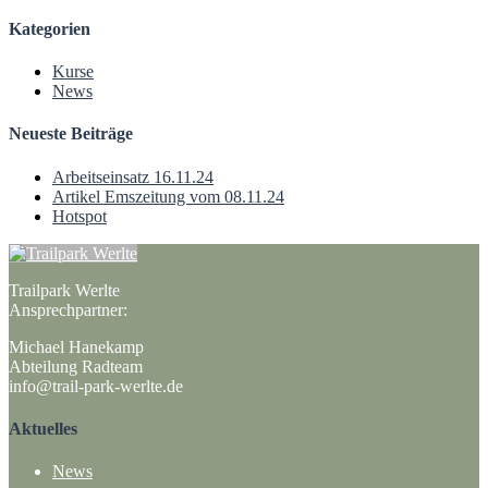
Kategorien
Kurse
News
Neueste Beiträge
Arbeitseinsatz 16.11.24
Artikel Emszeitung vom 08.11.24
Hotspot
Trailpark Werlte
Ansprechpartner:
Michael Hanekamp
Abteilung Radteam
info@trail-park-werlte.de
Aktuelles
News