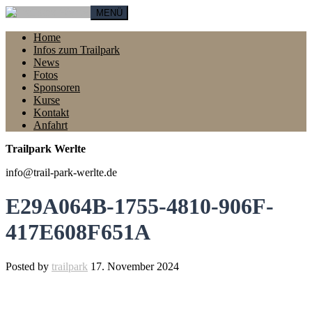
MENÜ
Home
Infos zum Trailpark
News
Fotos
Sponsoren
Kurse
Kontakt
Anfahrt
Trailpark Werlte
info@trail-park-werlte.de
E29A064B-1755-4810-906F-
417E608F651A
Posted by
trailpark
17. November 2024