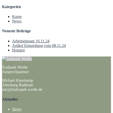
Kategorien
Kurse
News
Neueste Beiträge
Arbeitseinsatz 16.11.24
Artikel Emszeitung vom 08.11.24
Hotspot
Trailpark Werlte
Ansprechpartner:
Michael Hanekamp
Abteilung Radteam
info@trail-park-werlte.de
Aktuelles
News