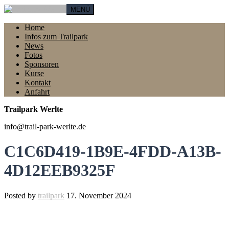
MENÜ
Home
Infos zum Trailpark
News
Fotos
Sponsoren
Kurse
Kontakt
Anfahrt
Trailpark Werlte
info@trail-park-werlte.de
C1C6D419-1B9E-4FDD-A13B-
4D12EEB9325F
Posted by
trailpark
17. November 2024