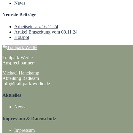
News
Neueste Beiträge
Arbeitseinsatz 16.11.24
Artikel Emszeitung vom 08.11.24
Hotspot
Trailpark Werlte
Ansprechpartner:
Michael Hanekamp
Abteilung Radteam
info@trail-park-werlte.de
Aktuelles
News
Impressum & Datenschutz
Impressum