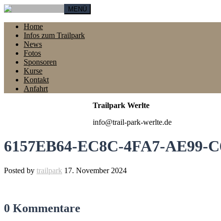
MENÜ
Home
Infos zum Trailpark
News
Fotos
Sponsoren
Kurse
Kontakt
Anfahrt
Trailpark Werlte
info@trail-park-werlte.de
6157EB64-EC8C-4FA7-AE99-C
Posted by
trailpark
17. November 2024
0 Kommentare