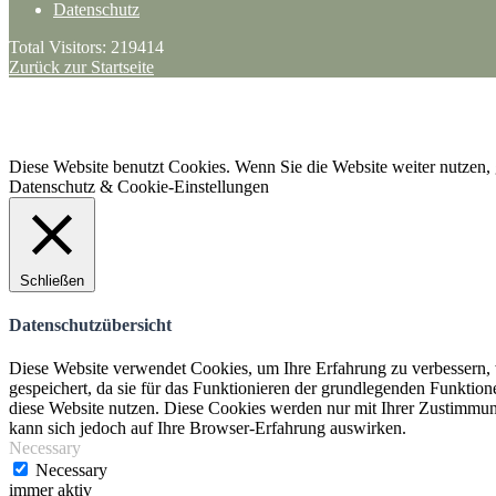
Datenschutz
Total Visitors:
219414
Zurück zur Startseite
·
ANFAHRT + KONTAKT
Trailpark Werlte
– SV Sparta Werlte 1912 e.V.
© 2020 Trailpark Werlte
Diese Website benutzt Cookies. Wenn Sie die Website weiter nutzen,
Datenschutz & Cookie-Einstellungen
Schließen
Datenschutzübersicht
Diese Website verwendet Cookies, um Ihre Erfahrung zu verbessern, 
gespeichert, da sie für das Funktionieren der grundlegenden Funktio
diese Website nutzen. Diese Cookies werden nur mit Ihrer Zustimmung
kann sich jedoch auf Ihre Browser-Erfahrung auswirken.
Necessary
Necessary
immer aktiv