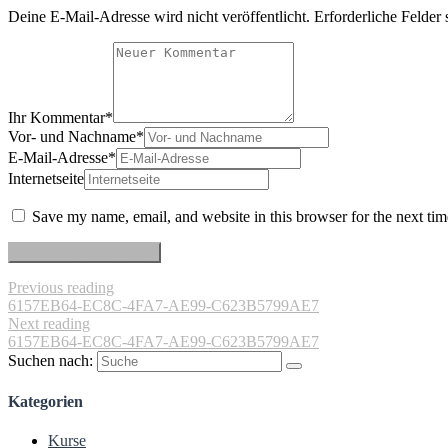
Deine E-Mail-Adresse wird nicht veröffentlicht.
Erforderliche Felder 
Ihr Kommentar
*
Vor- und Nachname
*
E-Mail-Adresse
*
Internetseite
Save my name, email, and website in this browser for the next ti
Previous reading
6157EB64-EC8C-4FA7-AE99-C623B5799AE7
Next reading
6157EB64-EC8C-4FA7-AE99-C623B5799AE7
Suchen nach:
Kategorien
Kurse